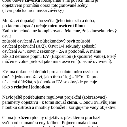
dobu otevře
závěrka
fotoaparátu a na povrch filmu je
objektivem promítán obraz fotografované scény.
(Tvar políčka určí maska závěrky).
Množství dopadajícího světla (jeho intenzita a doba,
po kterou dopadá) určuje
míru osvícení filmu
.
Zatím to nebudeme komplikovat a řekneme, že jednosekundový
osvit
způsobí osvícení A a půlsekundový osvit způsobí
osvícení poloviční (A/2). Osvit 1/4 sekundy způsobí
osvícení A/4, osvit 2 sekundy - 2A a podobně. A máme
základ definice pojmu
EV
(Exposition (Exposure) Value), který
můžeme volně přeložit jako míra osvícení (obecně ovlivnění).
EV má dokonce i definici pro absolutní míru osvícení
(určité jedno množství, jako třeba 1kg) -
1EV
. Ta pro
nás není důležitá, s jednotkou EV se obvykle pracuje
jako s
relativní jednotkou
.
Navíc ještě potřebujeme regulovat projekční (zobrazovací)
parametry objektivu - k tomu slouží
clona
. Clonou ovlivňujeme
hloubku ostrosti a mnohdy bohužel i korigujeme vady objektivu.
Clona je
zúžení
plochy objektivu, přes kterou prochází
světlo od snímané scény k filmu. Pojmem malá clona