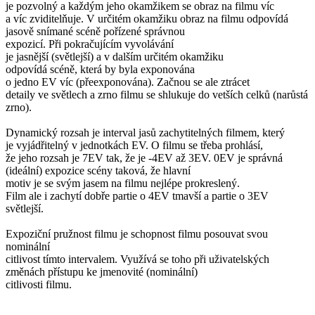
je pozvolný a každým jeho okamžikem se obraz na filmu víc
a víc zviditelňuje. V určitém okamžiku obraz na filmu odpovídá
jasově snímané scéně pořízené správnou
expozicí. Při pokračujícím vyvolávání
je jasnější (světlejší) a v dalším určitém okamžiku
odpovídá scéně, která by byla exponována
o jedno EV víc (přeexponována). Začnou se ale ztrácet
detaily ve světlech a zrno filmu se shlukuje do vetších celků (narůstá
zrno).
Dynamický rozsah je interval jasů zachytitelných filmem, který
je vyjádřitelný v jednotkách EV. O filmu se třeba prohlásí,
že jeho rozsah je 7EV tak, že je -4EV až 3EV. 0EV je správná
(ideální) expozice scény taková, že hlavní
motiv je se svým jasem na filmu nejlépe prokreslený.
Film ale i zachytí dobře partie o 4EV tmavší a partie o 3EV
světlejší.
Expoziční pružnost filmu je schopnost filmu posouvat svou
nominální
citlivost tímto intervalem. Využívá se toho při uživatelských
změnách přístupu ke jmenovité (nominální)
citlivosti filmu.