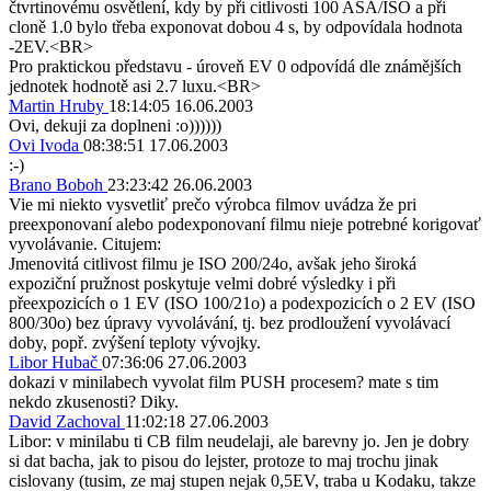
čtvrtinovému osvětlení, kdy by při citlivosti 100 ASA/ISO a při
cloně 1.0 bylo třeba exponovat dobou 4 s, by odpovídala hodnota
-2EV.<BR>
Pro praktickou představu - úroveň EV 0 odpovídá dle známějších
jednotek hodnotě asi 2.7 luxu.<BR>
Martin Hruby
18:14:05 16.06.2003
Ovi, dekuji za doplneni :o))))))
Ovi Ivoda
08:38:51 17.06.2003
:-)
Brano Boboh
23:23:42 26.06.2003
Vie mi niekto vysvetliť prečo výrobca filmov uvádza že pri
preexponovaní alebo podexponovaní filmu nieje potrebné korigovať
vyvolávanie. Citujem:
Jmenovitá citlivost filmu je ISO 200/24o, avšak jeho široká
expoziční pružnost poskytuje velmi dobré výsledky i při
přeexpozicích o 1 EV (ISO 100/21o) a podexpozicích o 2 EV (ISO
800/30o) bez úpravy vyvolávání, tj. bez prodloužení vyvolávací
doby, popř. zvýšení teploty vývojky.
Libor Hubač
07:36:06 27.06.2003
dokazi v minilabech vyvolat film PUSH procesem? mate s tim
nekdo zkusenosti? Diky.
David Zachoval
11:02:18 27.06.2003
Libor: v minilabu ti CB film neudelaji, ale barevny jo. Jen je dobry
si dat bacha, jak to pisou do lejster, protoze to maj trochu jinak
cislovany (tusim, ze maj stupen nejak 0,5EV, traba u Kodaku, takze