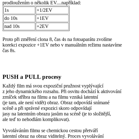
prodloužením o několik EV....například:
1s
+1/2EV
do 10s
+1EV
nad 10s
+2EV
Proto při změření clona 8, čas 4s na fotoaparátu zvolíme
korekci expozice +1EV nebo v manuálním režimu nastavíme
čas 8s.
PUSH a PULL procesy
Každý film má svou expoziční pružnost vyplývající
z jeho dynamického rozsahu. Při osvitu dochází k aktivování
zrníček stříbra na filmu a na filmu vzniká latentní
(je tam, ale není vidět) obraz. Obraz odpovídá snímané
scéně a při správné expozici skoro odpovídají
jasy na latentním obrazu jasům na scéně (je to složitější,
ale teď to nehodlám komplikovat).
Vyvoláváním filmu se chemickou cestou přetváří
latentní obraz na obraz viditelný. Proces vyvolávání