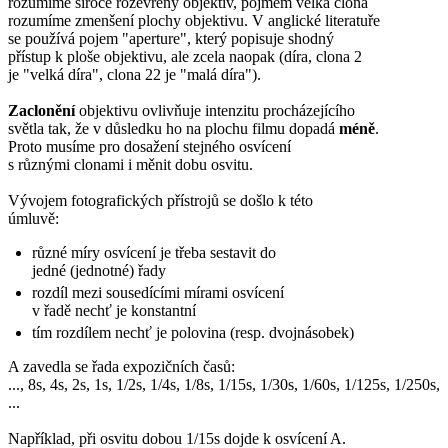
rozumíme široce rozevřený objektiv, pojmem velká clona
rozumíme zmenšení plochy objektivu. V anglické literatuře
se používá pojem "aperture", který popisuje shodný
přístup k ploše objektivu, ale zcela naopak (díra, clona 2
je "velká díra", clona 22 je "malá díra").
Zaclonění
objektivu ovlivňuje intenzitu procházejícího
světla tak, že v důsledku ho na plochu filmu dopadá
méně
.
Proto musíme pro dosažení stejného osvícení
s různými clonami i měnit dobu osvitu.
Vývojem fotografických přístrojů se došlo k této
úmluvě:
různé míry osvícení je třeba sestavit do
jedné (jednotné) řady
rozdíl mezi sousedícími mírami osvícení
v řadě nechť je konstantní
tím rozdílem nechť je polovina (resp. dvojnásobek)
A zavedla se řada expozičních časů:
..., 8s, 4s, 2s, 1s, 1/2s, 1/4s, 1/8s, 1/15s, 1/30s, 1/60s, 1/125s, 1/250s,
...
Například, při osvitu dobou 1/15s dojde k osvícení A.