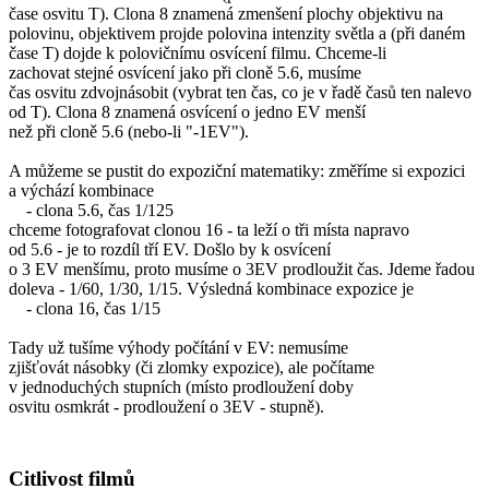
čase osvitu T). Clona 8 znamená zmenšení plochy objektivu na
polovinu, objektivem projde polovina intenzity světla a (při daném
čase T) dojde k polovičnímu osvícení filmu. Chceme-li
zachovat stejné osvícení jako při cloně 5.6, musíme
čas osvitu zdvojnásobit (vybrat ten čas, co je v řadě časů ten nalevo
od T). Clona 8 znamená osvícení o jedno EV menší
než při cloně 5.6 (nebo-li "-1EV").
A můžeme se pustit do expoziční matematiky: změříme si expozici
a výchází kombinace
- clona 5.6, čas 1/125
chceme fotografovat clonou 16 - ta leží o tři místa napravo
od 5.6 - je to rozdíl tří EV. Došlo by k osvícení
o 3 EV menšímu, proto musíme o 3EV prodloužit čas. Jdeme řadou
doleva - 1/60, 1/30, 1/15. Výsledná kombinace expozice je
- clona 16, čas 1/15
Tady už tušíme výhody počítání v EV: nemusíme
zjišťovát násobky (či zlomky expozice), ale počítame
v jednoduchých stupních (místo prodloužení doby
osvitu osmkrát - prodloužení o 3EV - stupně).
Citlivost filmů