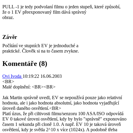
PULL -1 je tedy podvolaní filmu o jeden stupeň, které způsobí,
že o 1 EV přeexponovaný film dává správný
obraz.
Závěr
Počítání ve stupních EV je jednoduché a
praktické. Člověk si na to časem zvykne.
Komentáře (8)
Ovi Ivoda
10:19:22 16.06.2003
<BR>
Malé doplnění: <BR><BR>
Jak Martin správně uvedl, EV se nepoužívá pouze jako relativní
hodnota, ale i jako hodnota absolutní, jako hodnota vyjadřující
úroveň daného osvětlení.<BR>
Platí úzus, že při ciltivosti filmu/senzoru 100 ASA/ISO odpovídá
EV 0 takové úrovni osvětlení, kdy by bylo "správně" exponováno
časem 1 sekunda při cloně 1.0. A např. EV 10 je taková úroveň
osvětlení, kdy je světla 2^10 x více (1024x). A podobně třeba