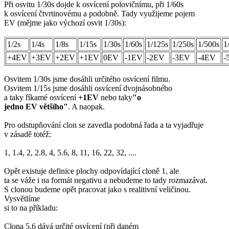
Při osvitu 1/30s dojde k osvícení polovičnímu, při 1/60s
k osvícení čtvrtinovému a podobně. Tady využijeme pojem
EV (mějme jako výchozí osvit 1/30s):
1/2s
1/4s
1/8s
1/15s
1/30s
1/60s
1/125s
1/250s
1/500s
1
+4EV
+3EV
+2EV
+1EV
0EV
-1EV
-2EV
-3EV
-4EV
-
Osvitem 1/30s jsme dosáhli určitého osvícení filmu.
Osvitem 1/15s jsme dosáhli osvícení dvojnásobného
a taky říkamé osvícení
+1EV
nebo taky
"o
jedno EV většího"
. A naopak.
Pro odstupňování clon se zavedla podobná řada a ta vyjadřuje
v zásadě totéž:
1, 1.4, 2, 2.8, 4, 5.6, 8, 11, 16, 22, 32, ....
Opět existuje definice plochy odpovídající cloně 1, ale
ta se váže i na formát negativu a nebudeme to tady rozmazávat.
S clonou budeme opět pracovat jako s realitivní veličinou.
Vysvětlíme
si to na příkladu:
Clona 5.6 dává určité osvícení (při daném