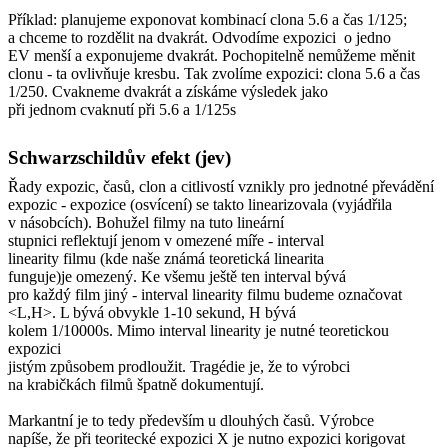
Příklad: planujeme exponovat kombinací clona 5.6 a čas 1/125;
a chceme to rozdělit na dvakrát. Odvodíme expozici o jedno
EV menší a exponujeme dvakrát. Pochopitelně nemůžeme měnit
clonu - ta ovlivňuje kresbu. Tak zvolíme expozici: clona 5.6 a čas
1/250. Cvakneme dvakrát a získáme výsledek jako
při jednom cvaknutí při 5.6 a 1/125s
Schwarzschildův efekt (jev)
Řady expozic, časů, clon a citlivostí vznikly pro jednotné převádění
expozic - expozice (osvícení) se takto linearizovala (vyjádřila
v násobcích). Bohužel filmy na tuto lineární
stupnici reflektují jenom v omezené míře - interval
linearity filmu (kde naše známá teoretická linearita
funguje)je omezený. Ke všemu ještě ten interval bývá
pro každý film jiný - interval linearity filmu budeme označovat
<L,H>. L bývá obvykle 1-10 sekund, H bývá
kolem 1/10000s. Mimo interval linearity je nutné teoretickou
expozici
jistým způsobem prodloužit. Tragédie je, že to výrobci
na krabičkách filmů špatně dokumentují.
Markantní je to tedy především u dlouhých časů. Výrobce
napíše, že při teoritecké expozici X je nutno expozici korigovat