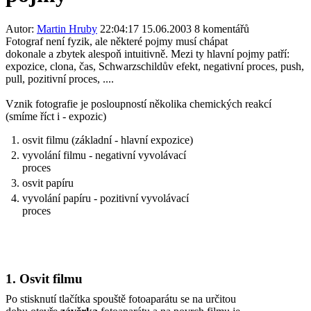
Autor:
Martin Hruby
22:04:17 15.06.2003
8 komentářů
Fotograf není fyzik, ale některé pojmy musí chápat
dokonale a zbytek alespoň intuitivně. Mezi ty hlavní pojmy patří:
expozice, clona, čas, Schwarzschildův efekt, negativní proces, push,
pull, pozitivní proces, ....
Vznik fotografie je posloupností několika chemických reakcí
(smíme říct i - expozic)
osvit filmu (základní - hlavní expozice)
vyvolání filmu - negativní vyvolávací
proces
osvit papíru
vyvolání papíru - pozitivní vyvolávací
proces
1. Osvit filmu
Po stisknutí tlačítka spouště fotoaparátu se na určitou