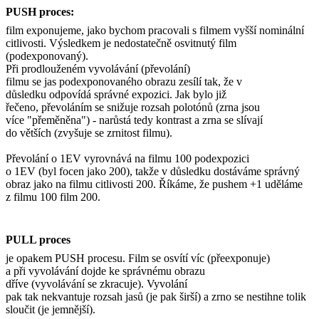
PUSH proces:
film exponujeme, jako bychom pracovali s filmem vyšší nominální
citlivosti. Výsledkem je nedostatečně osvitnutý film
(podexponovaný).
Při prodlouženém vyvolávání (převolání)
filmu se jas podexponovaného obrazu zesílí tak, že v
důsledku odpovídá správné expozici. Jak bylo již
řečeno, převoláním se snižuje rozsah polotónů (zrna jsou
více "přeměněna") - narůstá tedy kontrast a zrna se slívají
do větších (zvyšuje se zrnitost filmu).
Převolání o 1EV vyrovnává na filmu 100 podexpozici
o 1EV (byl focen jako 200), takže v důsledku dostáváme správný
obraz jako na filmu citlivosti 200. Říkáme, že pushem +1 uděláme
z filmu 100 film 200.
PULL proces
je opakem PUSH procesu. Film se osvítí víc (přeexponuje)
a při vyvolávání dojde ke správnému obrazu
dříve (vyvolávání se zkracuje). Vyvolání
pak tak nekvantuje rozsah jasů (je pak širší) a zrno se nestihne tolik
sloučit (je jemnější).