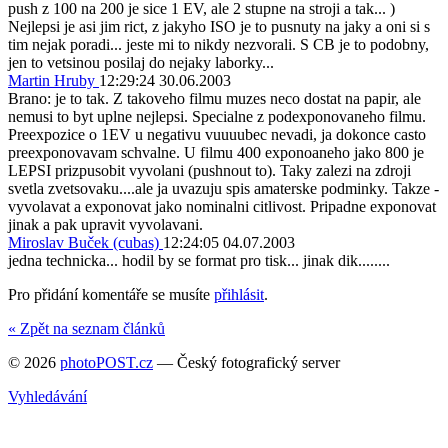
push z 100 na 200 je sice 1 EV, ale 2 stupne na stroji a tak... )
Nejlepsi je asi jim rict, z jakyho ISO je to pusnuty na jaky a oni si s
tim nejak poradi... jeste mi to nikdy nezvorali. S CB je to podobny,
jen to vetsinou posilaj do nejaky laborky...
Martin Hruby
12:29:24 30.06.2003
Brano: je to tak. Z takoveho filmu muzes neco dostat na papir, ale
nemusi to byt uplne nejlepsi. Specialne z podexponovaneho filmu.
Preexpozice o 1EV u negativu vuuuubec nevadi, ja dokonce casto
preexponovavam schvalne. U filmu 400 exponoaneho jako 800 je
LEPSI prizpusobit vyvolani (pushnout to). Taky zalezi na zdroji
svetla zvetsovaku....ale ja uvazuju spis amaterske podminky. Takze -
vyvolavat a exponovat jako nominalni citlivost. Pripadne exponovat
jinak a pak upravit vyvolavani.
Miroslav Buček (cubas)
12:24:05 04.07.2003
jedna technicka... hodil by se format pro tisk... jinak dik........
Pro přidání komentáře se musíte
přihlásit
.
« Zpět na seznam článků
© 2026
photoPOST.cz
— Český fotografický server
Vyhledávání