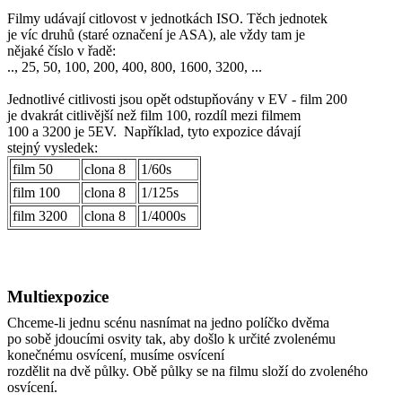
Filmy udávají citlovost v jednotkách ISO. Těch jednotek
je víc druhů (staré označení je ASA), ale vždy tam je
nějaké číslo v řadě:
.., 25, 50, 100, 200, 400, 800, 1600, 3200, ...
Jednotlivé citlivosti jsou opět odstupňovány v EV - film 200
je dvakrát citlivější než film 100, rozdíl mezi filmem
100 a 3200 je 5EV. Například, tyto expozice dávají
stejný vysledek:
film 50
clona 8
1/60s
film 100
clona 8
1/125s
film 3200
clona 8
1/4000s
Multiexpozice
Chceme-li jednu scénu nasnímat na jedno políčko dvěma
po sobě jdoucími osvity tak, aby došlo k určité zvolenému
konečnému osvícení, musíme osvícení
rozdělit na dvě půlky. Obě půlky se na filmu složí do zvoleného
osvícení.