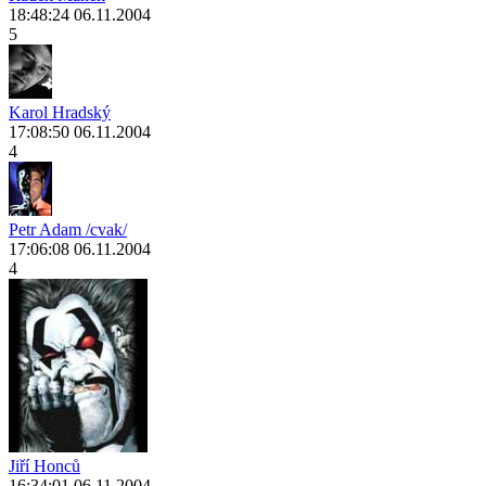
18:48:24 06.11.2004
5
Karol Hradský
17:08:50 06.11.2004
4
Petr Adam /cvak/
17:06:08 06.11.2004
4
Jiří Honců
16:34:01 06.11.2004