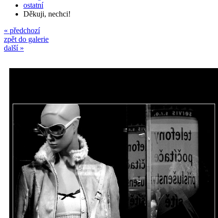
ostatní
Děkuji, nechci!
« předchozí
zpět do galerie
další »