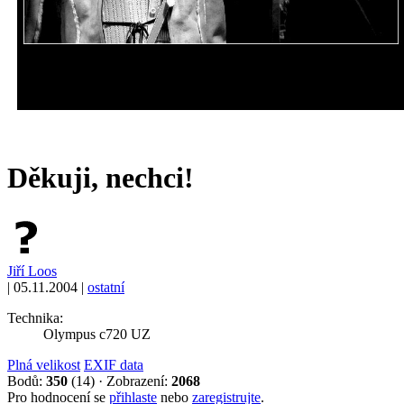
Děkuji, nechci!
Jiří Loos
|
05.11.2004
|
ostatní
Technika:
Olympus c720 UZ
Plná velikost
EXIF data
Bodů:
350
(14)
·
Zobrazení:
2068
Pro hodnocení se
přihlaste
nebo
zaregistrujte
.