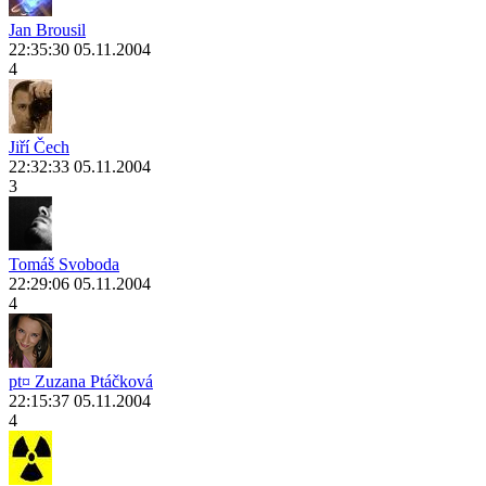
Jan Brousil
22:35:30 05.11.2004
4
Jiří Čech
22:32:33 05.11.2004
3
Tomáš Svoboda
22:29:06 05.11.2004
4
pt¤ Zuzana Ptáčková
22:15:37 05.11.2004
4