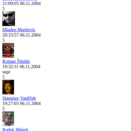
21:09:05 06.11.2004
5
Mladen Marilovic
20:33:57 06.11.2004
5
Roman Šifalda
19:32:11 06.11.2004
supr
5
Stanislav Vaněček
19:27:03 06.11.2004
5
Radek Mánek