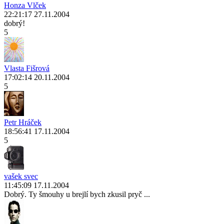
Honza Vlček
22:21:17 27.11.2004
dobrý!
5
Vlasta Fišrová
17:02:14 20.11.2004
5
Petr Hráček
18:56:41 17.11.2004
5
vašek svec
11:45:09 17.11.2004
Dobrý. Ty šmouhy u brejlí bych zkusil pryč ...