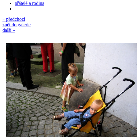
přátelé a rodina
« předchozí
zpět do galerie
další »