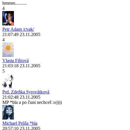
hmmm..........
4
Petr Adam /cvak/
21:07:49 23.11.2005
4
Vlasta Fišrová
21:03:18 23.11.2005
5
Prd. Zdeňka Syrovátková
21:02:48 23.11.2005
MP *bla a po čuni nechceš :o))))
Michael Průša *bla
20:57:10 23.11.2005