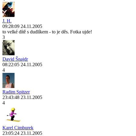
J. H.
09:28:09 24.11.2005
to velké dítě s dudlíkem - to je děs. Fotka ujde!
3
David Šnajdr
08:22:05 24.11.2005
4
Radim Spitzer
23:43:48 23.11.2005
4
Karel Cimburek
23:05:24 23.11.2005