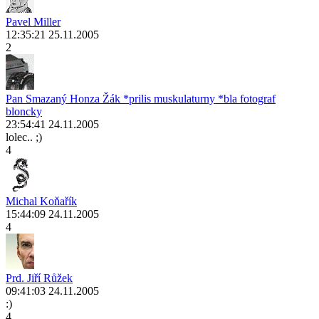
Pavel Miller
12:35:21 25.11.2005
2
Pan Smazaný Honza Žák *prilis muskulaturny *bla fotograf
bloncky
23:54:41 24.11.2005
lolec.. ;)
4
Michal Koňařík
15:44:09 24.11.2005
4
Prd. Jiří Růžek
09:41:03 24.11.2005
:)
4