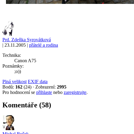
Prd. Zdeňka Syrovátková
|
23.11.2005
|
přátelé a rodina
Technika:
Canon A75
Poznámky:
;o))
Plná velikost
EXIF data
Bodů:
162
(24)
·
Zobrazení:
2995
Pro hodnocení se
přihlaste
nebo
zaregistrujte
.
Komentáře (58)
Michal Bušek