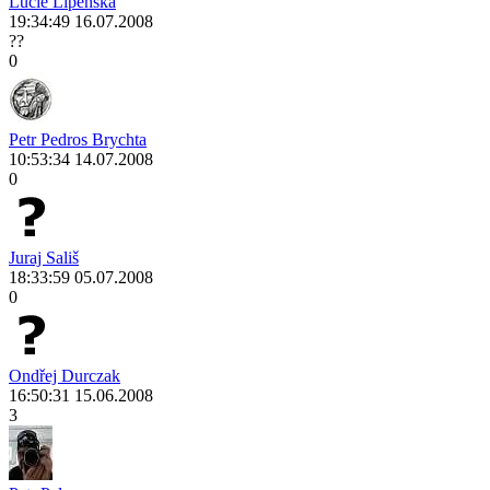
Lucie Lipenská
19:34:49 16.07.2008
??
0
Petr Pedros Brychta
10:53:34 14.07.2008
0
Juraj Sališ
18:33:59 05.07.2008
0
Ondřej Durczak
16:50:31 15.06.2008
3