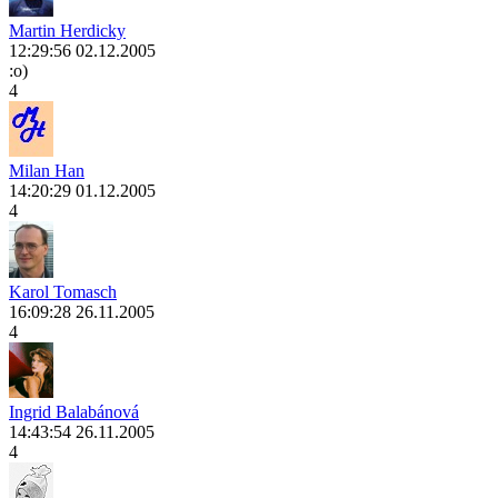
Martin Herdicky
12:29:56 02.12.2005
:o)
4
Milan Han
14:20:29 01.12.2005
4
Karol Tomasch
16:09:28 26.11.2005
4
Ingrid Balabánová
14:43:54 26.11.2005
4