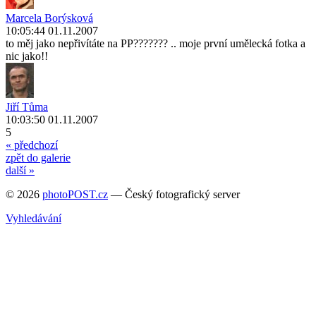
Marcela Borýsková
10:05:44 01.11.2007
to měj jako nepřivítáte na PP??????? .. moje první umělecká fotka a
nic jako!!
Jiří Tůma
10:03:50 01.11.2007
5
« předchozí
zpět do galerie
další »
© 2026
photoPOST.cz
— Český fotografický server
Vyhledávání