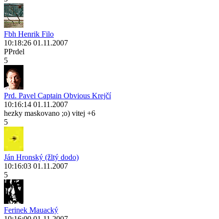
Fbh Henrik Filo
10:18:26 01.11.2007
PPrdel
5
Prd. Pavel Captain Obvious Krejčí
10:16:14 01.11.2007
hezky maskovano ;o) vitej +6
5
Ján Hronský (žltý dodo)
10:16:03 01.11.2007
5
Ferinek Mauacký
10:16:00 01.11.2007