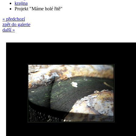
krajina
Projekt "Máme holé řitě"
« předchozí
zpět do galerie
další »