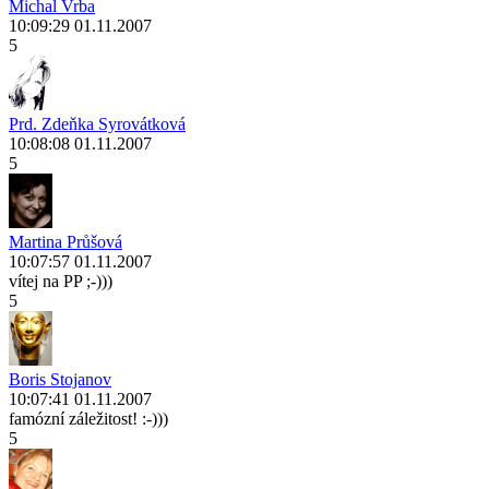
Michal Vrba
10:09:29 01.11.2007
5
Prd. Zdeňka Syrovátková
10:08:08 01.11.2007
5
Martina Průšová
10:07:57 01.11.2007
vítej na PP ;-)))
5
Boris Stojanov
10:07:41 01.11.2007
famózní záležitost! :-)))
5