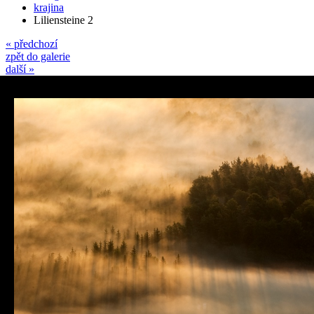
krajina
Liliensteine 2
« předchozí
zpět do galerie
další »