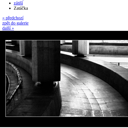
zátiší
Zatáčka
« předchozí
zpět do galerie
další »