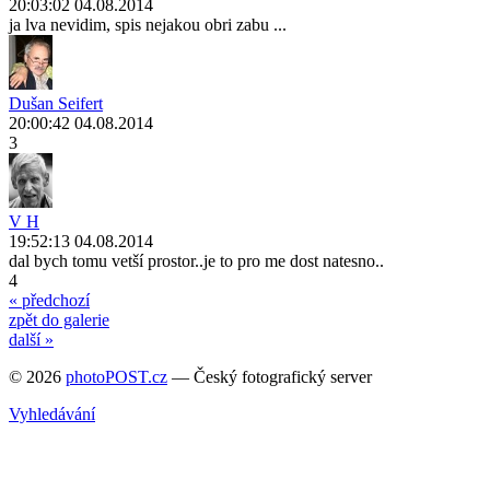
20:03:02 04.08.2014
ja lva nevidim, spis nejakou obri zabu ...
Dušan Seifert
20:00:42 04.08.2014
3
V H
19:52:13 04.08.2014
dal bych tomu vetší prostor..je to pro me dost natesno..
4
« předchozí
zpět do galerie
další »
© 2026
photoPOST.cz
— Český fotografický server
Vyhledávání