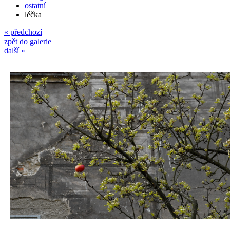
ostatní
léčka
« předchozí
zpět do galerie
další »