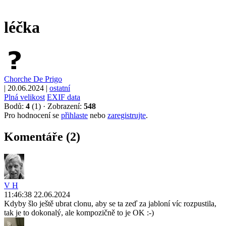
léčka
Chorche De Prigo
|
20.06.2024
|
ostatní
Plná velikost
EXIF data
Bodů:
4
(1)
·
Zobrazení:
548
Pro hodnocení se
přihlaste
nebo
zaregistrujte
.
Komentáře (2)
V H
11:46:38 22.06.2024
Kdyby šlo ještě ubrat clonu, aby se ta zeď za jabloní víc rozpustila,
tak je to dokonalý, ale kompozičně to je OK :-)