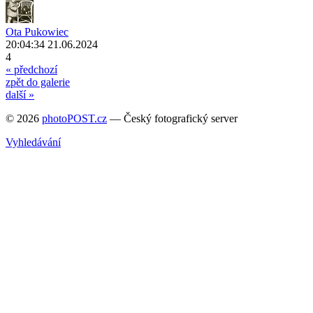
Ota Pukowiec
20:04:34 21.06.2024
4
« předchozí
zpět do galerie
další »
© 2026
photoPOST.cz
— Český fotografický server
Vyhledávání