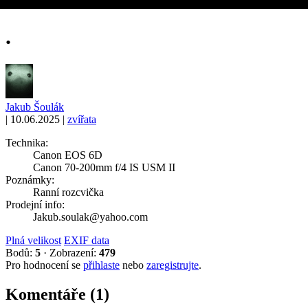
.
Jakub Šoulák
|
10.06.2025
|
zvířata
Technika:
Canon EOS 6D
Canon 70-200mm f/4 IS USM II
Poznámky:
Ranní rozcvička
Prodejní info:
Jakub.soulak@yahoo.com
Plná velikost
EXIF data
Bodů:
5
·
Zobrazení:
479
Pro hodnocení se
přihlaste
nebo
zaregistrujte
.
Komentáře (1)