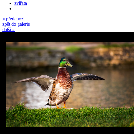
zvířata
.
« předchozí
zpět do galerie
další »