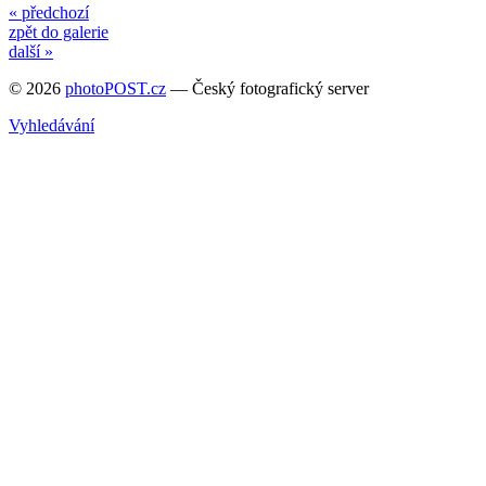
« předchozí
zpět do galerie
další »
© 2026
photoPOST.cz
— Český fotografický server
Vyhledávání