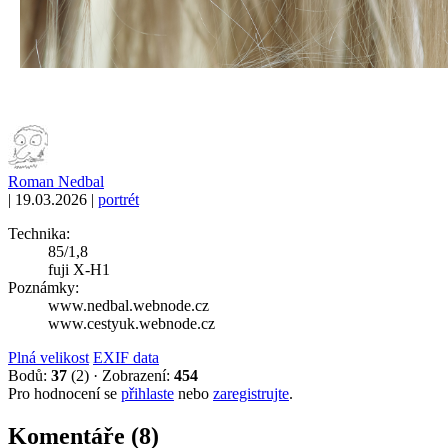
Roman Nedbal
|
19.03.2026
|
portrét
Technika:
85/1,8
fuji X-H1
Poznámky:
www.nedbal.webnode.cz
www.cestyuk.webnode.cz
Plná velikost
EXIF data
Bodů:
37
(2)
·
Zobrazení:
454
Pro hodnocení se
přihlaste
nebo
zaregistrujte
.
Komentáře (8)