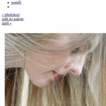
portrét
« předchozí
zpět do galerie
další »