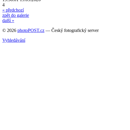
4
« předchozí
zpět do galerie
další »
© 2026
photoPOST.cz
— Český fotografický server
Vyhledávání