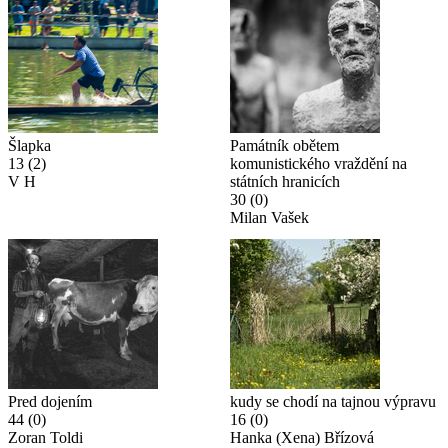
Šlapka
Památník obětem
13
(2)
komunistického vraždění na
V H
státních hranicích
30
(0)
Milan Vašek
Pred dojením
kudy se chodí na tajnou výpravu
44
(0)
16
(0)
Zoran Toldi
Hanka (Xena) Břízová