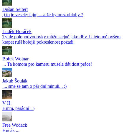
Dušan Seifert
:) to je veselé; fajn; ... a že by orez oblohy ?
Luděk Horáček
Tyhle polopodvodovky můžu stejně jako dřív. U této mě ovšem
krapet ruší hořejší pokreslenost pozadí.
Bořek Wojnar
... Ta komora pro kameru musela dát dost práce!
Jakub Šoulák
.... sme se tam o pár dní minuli... ;)
V H
Hmm, parádní :-)
Free Wodack
Hučák ...