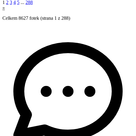
1
2
3
4
5
...
288
»
Celkem 8627 fotek (strana 1 z 288)