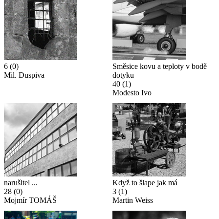
6
(0)
Směsice kovu a teploty v bodě
Mil. Duspiva
dotyku
40
(1)
Modesto Ivo
narušitel ...
Když to šlape jak má
28
(0)
3
(1)
Mojmír TOMÁŠ
Martin Weiss