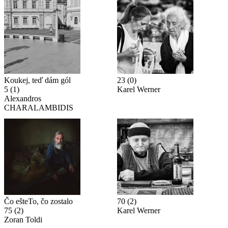
Koukej, teď dám gól
23
(0)
5
(1)
Karel Werner
Alexandros
CHARALAMBIDIS
Čo ešteTo, čo zostalo
70
(2)
75
(2)
Karel Werner
Zoran Toldi