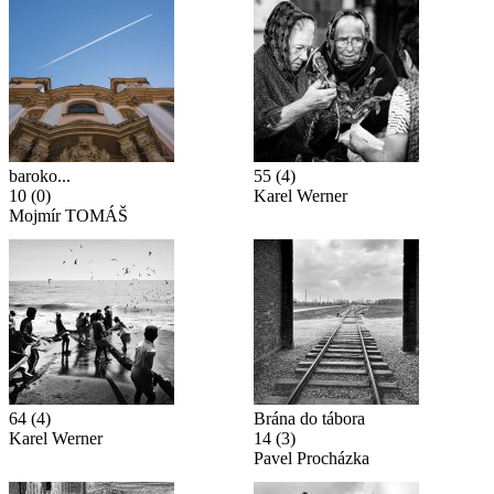
baroko...
55
(4)
10
(0)
Karel Werner
Mojmír TOMÁŠ
64
(4)
Brána do tábora
Karel Werner
14
(3)
Pavel Procházka