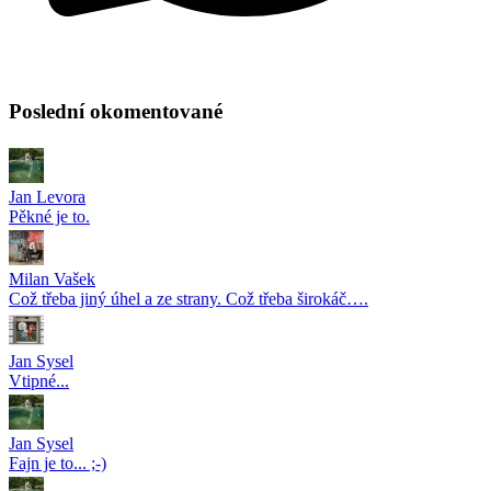
Poslední okomentované
Jan Levora
Pěkné je to.
Milan Vašek
Což třeba jiný úhel a ze strany. Což třeba širokáč….
Jan Sysel
Vtipné...
Jan Sysel
Fajn je to... ;-)