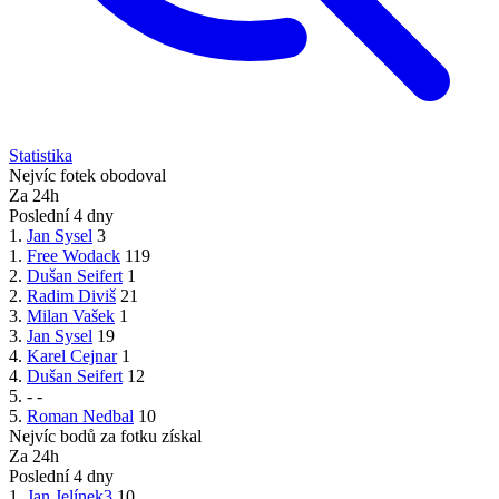
Statistika
Nejvíc fotek obodoval
Za 24h
Poslední 4 dny
1.
Jan Sysel
3
1.
Free Wodack
119
2.
Dušan Seifert
1
2.
Radim Diviš
21
3.
Milan Vašek
1
3.
Jan Sysel
19
4.
Karel Cejnar
1
4.
Dušan Seifert
12
5.
-
-
5.
Roman Nedbal
10
Nejvíc bodů za fotku získal
Za 24h
Poslední 4 dny
1.
Jan Jelínek3
10