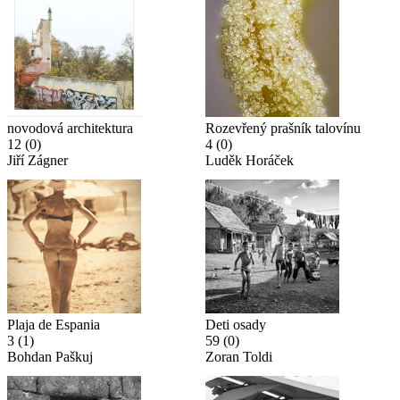
novodová architektura
Rozevřený prašník talovínu
12
(0)
4
(0)
Jiří Zágner
Luděk Horáček
Plaja de Espania
Deti osady
3
(1)
59
(0)
Bohdan Paškuj
Zoran Toldi