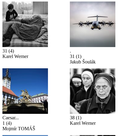
31
(4)
.
Karel Werner
31
(1)
Jakub Šoulák
Caesar...
38
(1)
1
(4)
Karel Werner
Mojmír TOMÁŠ