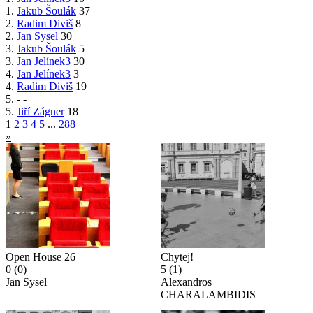
1.
Jakub Šoulák
37
2.
Radim Diviš
8
2.
Jan Sysel
30
3.
Jakub Šoulák
5
3.
Jan Jelínek3
30
4.
Jan Jelínek3
3
4.
Radim Diviš
19
5.
-
-
5.
Jiří Zágner
18
1
2
3
4
5
...
288
»
Open House 26
Chytej!
0
(0)
5
(1)
Jan Sysel
Alexandros
CHARALAMBIDIS