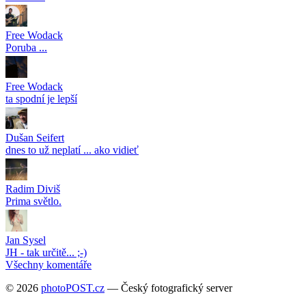
Free Wodack
Poruba ...
Free Wodack
ta spodní je lepší
Dušan Seifert
dnes to už neplatí ... ako vidieť
Radim Diviš
Prima světlo.
Jan Sysel
JH - tak určitě... ;-)
Všechny komentáře
© 2026
photoPOST.cz
— Český fotografický server