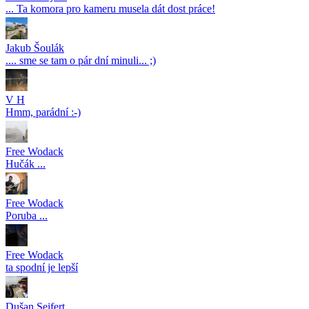
... Ta komora pro kameru musela dát dost práce!
Jakub Šoulák
.... sme se tam o pár dní minuli... ;)
V H
Hmm, parádní :-)
Free Wodack
Hučák ...
Free Wodack
Poruba ...
Free Wodack
ta spodní je lepší
Dušan Seifert