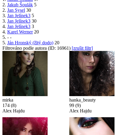
2.
Jakub Šoulák
5
2.
Jan Sysel
30
3.
Jan Jelínek3
5
3.
Jan Jelínek3
30
4.
Jan Jelínek3
3
4.
Karel Werner
20
5.
-
-
5.
Ján Hronský (žltý dodo)
20
Filtrováno podle autora (ID: 16961)
[zrušit filtr]
mirka
hanka_beauty
174
(8)
99
(9)
Alex Hajdu
Alex Hajdu