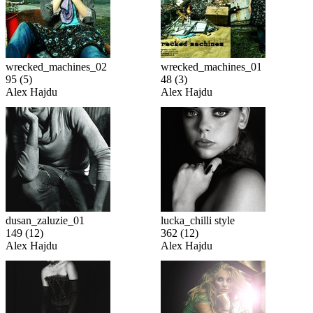
wrecked_machines_02
wrecked_machines_01
95
(5)
48
(3)
Alex Hajdu
Alex Hajdu
dusan_zaluzie_01
lucka_chilli style
149
(12)
362
(12)
Alex Hajdu
Alex Hajdu