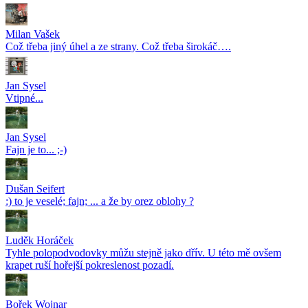
Milan Vašek
Což třeba jiný úhel a ze strany. Což třeba širokáč….
Jan Sysel
Vtipné...
Jan Sysel
Fajn je to... ;-)
Dušan Seifert
:) to je veselé; fajn; ... a že by orez oblohy ?
Luděk Horáček
Tyhle polopodvodovky můžu stejně jako dřív. U této mě ovšem
krapet ruší hořejší pokreslenost pozadí.
Bořek Wojnar