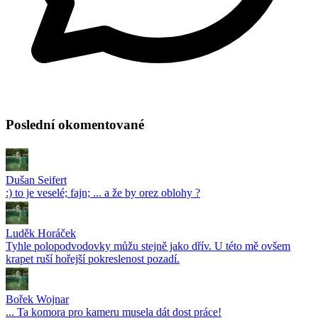
Poslední okomentované
Dušan Seifert
:) to je veselé; fajn; ... a že by orez oblohy ?
Luděk Horáček
Tyhle polopodvodovky můžu stejně jako dřív. U této mě ovšem
krapet ruší hořejší pokreslenost pozadí.
Bořek Wojnar
... Ta komora pro kameru musela dát dost práce!