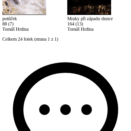
potůček
Mraky při západu slunce
88
(7)
164
(13)
Tomáš Hrdina
Tomáš Hrdina
Celkem 24 fotek (strana 1 z 1)