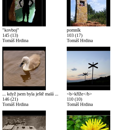
"kovboj"
pomník
145
(13)
103
(17)
Tomáš Hrdina
Tomáš Hrdina
... když jsem byla ještě malá ...
<b>kříže</b>
146
(21)
110
(10)
Tomáš Hrdina
Tomáš Hrdina