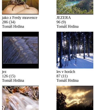
jako z Ferdy mravence
JEZERA
286
(34)
96
(9)
Tomáš Hrdina
Tomáš Hrdina
jez
les v horách
126
(15)
87
(11)
Tomáš Hrdina
Tomáš Hrdina