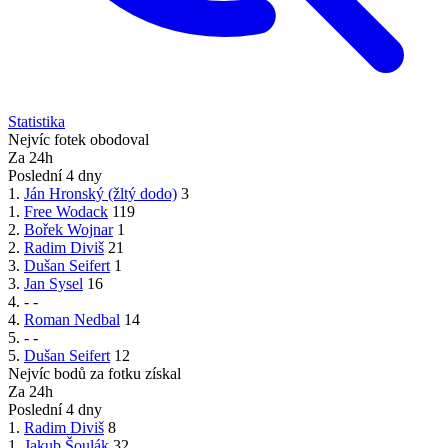
Statistika
Nejvíc fotek obodoval
Za 24h
Poslední 4 dny
1.
Ján Hronský (žltý dodo)
3
1.
Free Wodack
119
2.
Bořek Wojnar
1
2.
Radim Diviš
21
3.
Dušan Seifert
1
3.
Jan Sysel
16
4.
-
-
4.
Roman Nedbal
14
5.
-
-
5.
Dušan Seifert
12
Nejvíc bodů za fotku získal
Za 24h
Poslední 4 dny
1.
Radim Diviš
8
1.
Jakub Šoulák
32