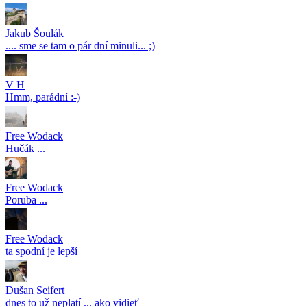
Jakub Šoulák
.... sme se tam o pár dní minuli... ;)
V H
Hmm, parádní :-)
Free Wodack
Hučák ...
Free Wodack
Poruba ...
Free Wodack
ta spodní je lepší
Dušan Seifert
dnes to už neplatí ... ako vidieť