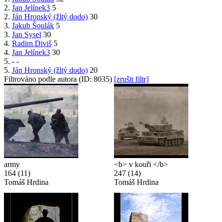
2.
Jan Jelínek3
5
2.
Ján Hronský (žltý dodo)
30
3.
Jakub Šoulák
5
3.
Jan Sysel
30
4.
Radim Diviš
5
4.
Jan Jelínek3
30
5.
-
-
5.
Ján Hronský (žltý dodo)
20
Filtrováno podle autora (ID: 8035)
[zrušit filtr]
army
<b> v kouři </b>
164
(11)
247
(14)
Tomáš Hrdina
Tomáš Hrdina