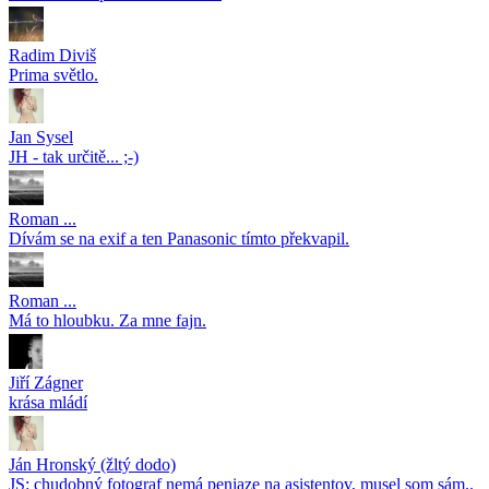
Radim Diviš
Prima světlo.
Jan Sysel
JH - tak určitě... ;-)
Roman ...
Dívám se na exif a ten Panasonic tímto překvapil.
Roman ...
Má to hloubku. Za mne fajn.
Jiří Zágner
krása mládí
Ján Hronský (žltý dodo)
JS: chudobný fotograf nemá peniaze na asistentov, musel som sám..