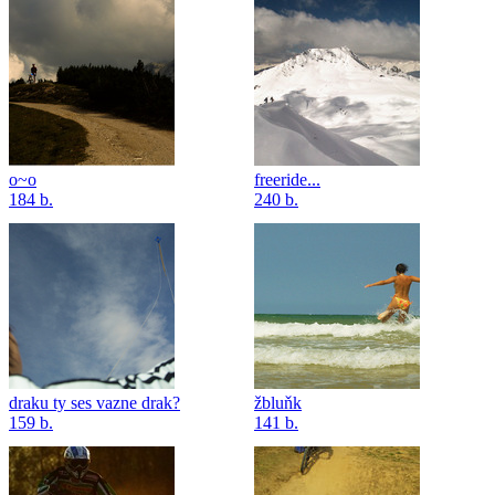
o~o
freeride...
184 b.
240 b.
draku ty ses vazne drak?
žbluňk
159 b.
141 b.