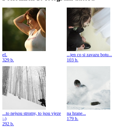
eL
...jen co si zavazu botu...
329 b.
103 b.
...to nejsou stromy, to jsou vjeze
na hrane...
;-)
179 b.
292 b.