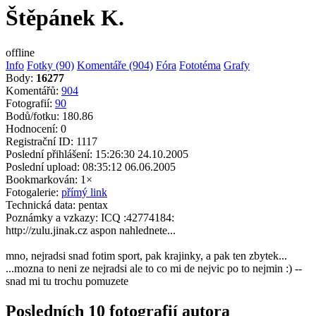
Štěpánek K.
offline
Info
Fotky (90)
Komentáře (904)
Fóra
Fototéma
Grafy
Body:
16277
Komentářů:
904
Fotografií:
90
Bodů/fotku:
180.86
Hodnocení:
0
Registrační ID:
1117
Poslední přihlášení:
15:26:30 24.10.2005
Poslední upload:
08:35:12 06.06.2005
Bookmarkován:
1×
Fotogalerie:
přímý link
Technická data:
pentax
Poznámky a vzkazy:
ICQ :42774184:
http://zulu.jinak.cz aspon nahlednete...
mno, nejradsi snad fotim sport, pak krajinky, a pak ten zbytek...
...mozna to neni ze nejradsi ale to co mi de nejvic po to nejmin :) --
snad mi tu trochu pomuzete
Posledních 10 fotografií autora