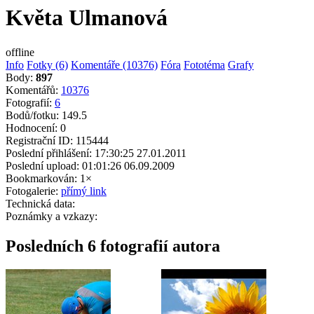
Květa Ulmanová
offline
Info
Fotky (6)
Komentáře (10376)
Fóra
Fototéma
Grafy
Body:
897
Komentářů:
10376
Fotografií:
6
Bodů/fotku:
149.5
Hodnocení:
0
Registrační ID:
115444
Poslední přihlášení:
17:30:25 27.01.2011
Poslední upload:
01:01:26 06.09.2009
Bookmarkován:
1×
Fotogalerie:
přímý link
Technická data:
Poznámky a vzkazy:
Posledních 6 fotografií autora