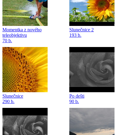
Momentka z nového
Slunečnice 2
teleobjektivu
193 b.
70 b.
Slunečnice
Po dešti
290 b.
90 b.