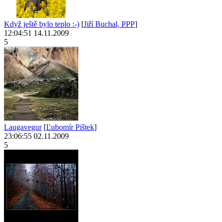
Když ještě bylo teplo :-)
[
Jiří Buchal, PPP
]
12:04:51 14.11.2009
5
Laugavegur
[
Ľubomír Pištek
]
23:06:55 02.11.2009
5