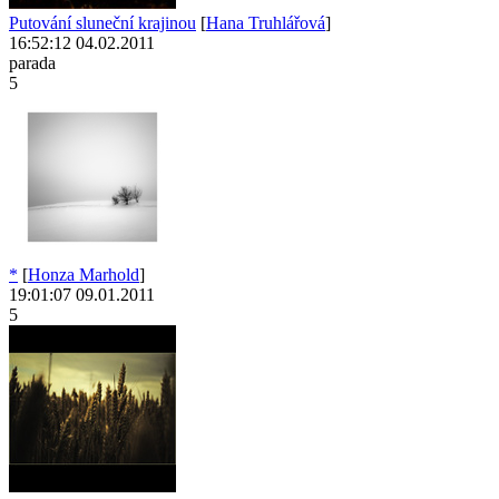
Putování sluneční krajinou
[
Hana Truhlářová
]
16:52:12 04.02.2011
parada
5
*
[
Honza Marhold
]
19:01:07 09.01.2011
5