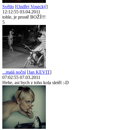
Světlo
[
Ondřej Vosecký
]
12:12:55 03.04.2011
tohle, je prostě BOŽÍ!!!
5
...malá noční
[
Jan KEVIT
]
07:02:55 07.03.2011
Hehe, asi bych z toho kola sletěl :-D