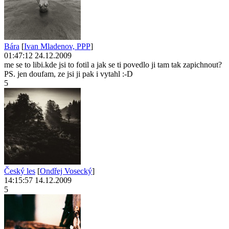
Bára
[
Ivan Mladenov, PPP
]
01:47:12 24.12.2009
me se to libi.kde jsi to fotil a jak se ti povedlo ji tam tak zapichnout?
PS. jen doufam, ze jsi ji pak i vytahl :-D
5
Český les
[
Ondřej Vosecký
]
14:15:57 14.12.2009
5