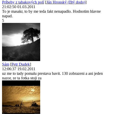
Príbehy z tabakových polí
[
Ján Hronský (žltý dodo)
]
21:02:50 01.03.2011
To je masakr, to by me teda fakt nenapadlo. Hodnotim hlavne
napad.
5
Sám
[
Petr Dudek
]
12:06:37 19.02.2011
uz me to tady pomalu prestava bavit. 130 zobrazeni a ani jeden
nazor, ze ta fotka stoji za