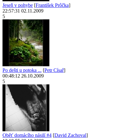
Jeseň v pohybe
[
František Prôčka
]
22:57:31 02.11.2009
5
Po dešti u potoka ...
[
Petr Císař
]
00:48:12 26.10.2009
5
Oběť domácího násilí #4
[
David Zachoval
]