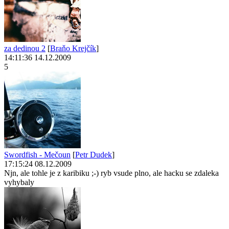
za dedinou 2
[
Braňo Krejčík
]
14:11:36 14.12.2009
5
Swordfish - Mečoun
[
Petr Dudek
]
17:15:24 08.12.2009
Njn, ale tohle je z karibiku ;-) ryb vsude plno, ale hacku se zdaleka
vyhybaly