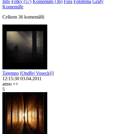
Info
Fotky (57)
Komentáře (36)
Fóra
Fototéma
Grafy
Komentáře
Celkem 36 komentářů
Tajemno
[
Ondřej Vosecký
]
12:15:30 03.04.2011
atmo ++
5