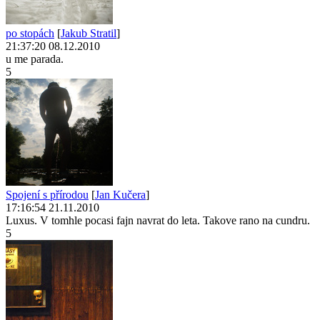
po stopách
[
Jakub Stratil
]
21:37:20 08.12.2010
u me parada.
5
Spojení s přírodou
[
Jan Kučera
]
17:16:54 21.11.2010
Luxus. V tomhle pocasi fajn navrat do leta. Takove rano na cundru.
5