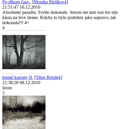
Po dlhom čase..
[
Monika Bieliková
]
21:51:47 16.12.2010
Absolutne paradni. Svetlo dokonale. Jenom me tam rusi ten stin
klasu na leve strane. Kdyby to bylo podobne jako napravo, tak
dokonala!!! 4+
4
temné karpaty II.
[
Tibor Rendek
]
21:38:28 08.12.2010
luxus
5