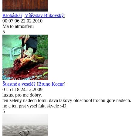
Klobáskář
[
Vítězslav Bukovský
]
00:07:06 22.02.2010
Ma to atmosferu
5
Šťastné a veselé?
[
Bruno Kocur
]
01:51:18 24.12.2009
luxus. pro me dobry.
ten zeleny nadech tomu dava takovy oldschool trochu gore nadech.
no a ten prst vysel fakt skvele :-D
5