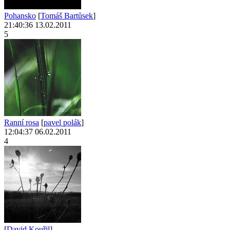
Pohansko
[
Tomáš Bartůsek
]
21:40:36 13.02.2011
5
Ranní rosa
[
pavel polák
]
12:04:37 06.02.2011
4
[
David Kouřil
]