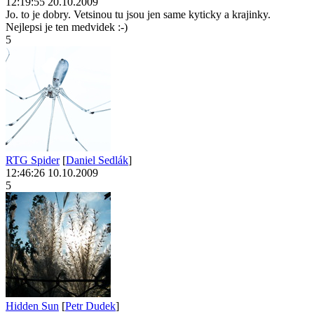
12:19:55 20.10.2009
Jo. to je dobry. Vetsinou tu jsou jen same kyticky a krajinky.
Nejlepsi je ten medvidek :-)
5
RTG Spider
[
Daniel Sedlák
]
12:46:26 10.10.2009
5
Hidden Sun
[
Petr Dudek
]