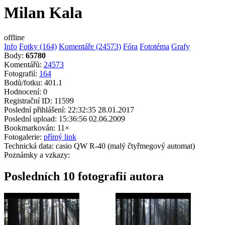
Milan Kala
offline
Info
Fotky (164)
Komentáře (24573)
Fóra
Fototéma
Grafy
Body:
65780
Komentářů:
24573
Fotografií:
164
Bodů/fotku:
401.1
Hodnocení:
0
Registrační ID:
11599
Poslední přihlášení:
22:32:35 28.01.2017
Poslední upload:
15:36:56 02.06.2009
Bookmarkován:
11×
Fotogalerie:
přímý link
Technická data:
casio QW R-40 (malý čtyřmegový automat)
Poznámky a vzkazy:
Posledních 10 fotografií autora