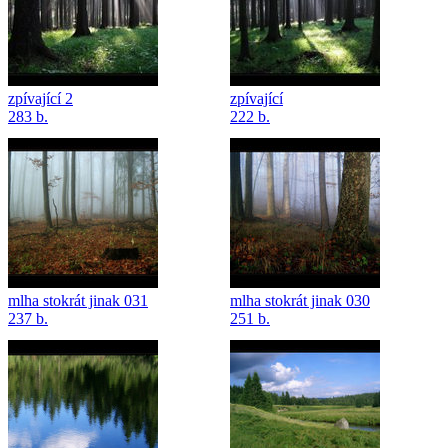
zpívající 2
zpívající
283 b.
222 b.
mlha stokrát jinak 031
mlha stokrát jinak 030
237 b.
251 b.