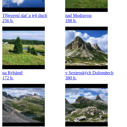
Tříjezerní slať a její duch
nad Modravou
256 b.
188 b.
na Rybárně
v Sextenských Dolomitech
172 b.
380 b.