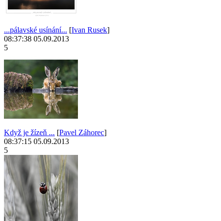
...pálavské usínání...
[
Ivan Rusek
]
08:37:38 05.09.2013
5
Když je žízeň ...
[
Pavel Záhorec
]
08:37:15 05.09.2013
5