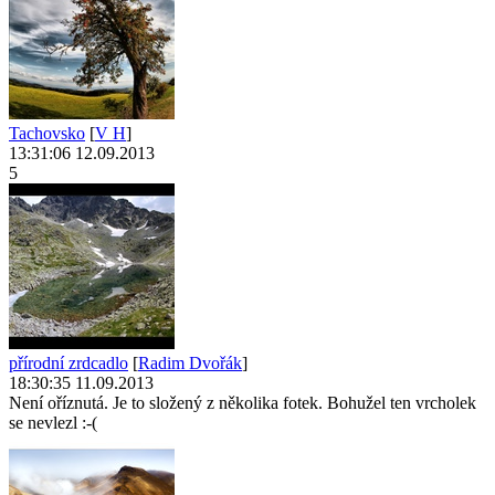
Tachovsko
[
V H
]
13:31:06 12.09.2013
5
přírodní zrdcadlo
[
Radim Dvořák
]
18:30:35 11.09.2013
Není oříznutá. Je to složený z několika fotek. Bohužel ten vrcholek
se nevlezl :-(