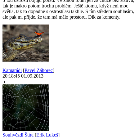
S tou ostrostí bojuju pořád. Většinou fotím jen za chůze bez stativu,
tak je makro potom trochu problém. Ještě ktomu, když není moc
světla, tak to dopadne s ostrostí asi takhle. S tím středem souhlasím,
ale pak mi příjde, že tam má málo prostoru. Dík za komenty.
Kamarádi
[
Pavel Záhorec
]
20:18:45 01.09.2013
5
Souhvězdí Štíra
[
Erik Lukeš
]