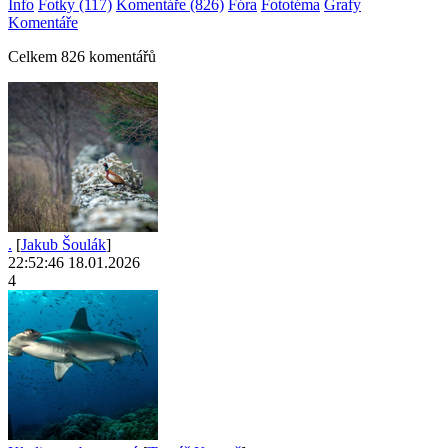
Info
Fotky (117)
Komentáře (826)
Fóra
Fototéma
Grafy
Komentáře
Celkem 826 komentářů
.
[
Jakub Šoulák
]
22:52:46 18.01.2026
4