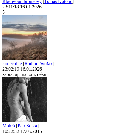
Kladivoun bronzový
[
Tomáš Kotouč
]
23:11:18 16.01.2026
5
konec dne
[
Radim Dvořák
]
23:02:19 16.01.2026
zapracuju na tom, děkuji
Mokrá
[
Petr Sojka
]
10:22:32 17.05.2015