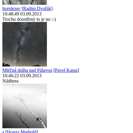
horolezec
[
Radim Dvořák
]
10:48:49 03.09.2013
Trochu doostřený to je no :-)
Mléčná dráha nad Pálavou
[
Pavel Karas
]
10:46:22 03.09.2013
Nádhera
•
[
Honza Marhold
]