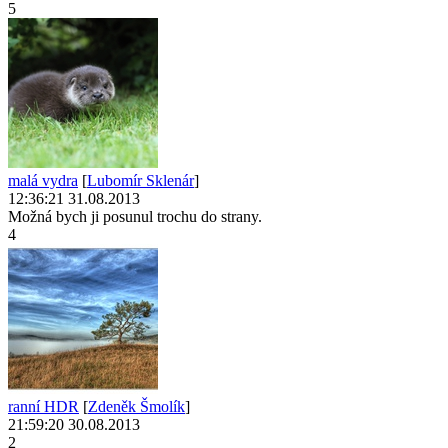
5
malá vydra
[
Lubomír Sklenár
]
12:36:21 31.08.2013
Možná bych ji posunul trochu do strany.
4
ranní HDR
[
Zdeněk Šmolík
]
21:59:20 30.08.2013
2