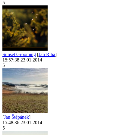
5
Sunset Grooming
[
Jan Riha
]
15:57:38 23.01.2014
5
[
Jan Štěpánek
]
15:48:36 23.01.2014
5