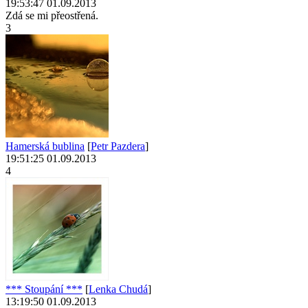
19:53:47 01.09.2013
Zdá se mi přeostřená.
3
Hamerská bublina
[
Petr Pazdera
]
19:51:25 01.09.2013
4
*** Stoupání ***
[
Lenka Chudá
]
13:19:50 01.09.2013