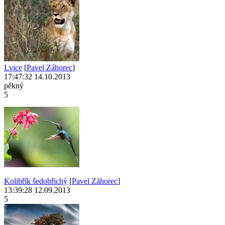
Lvice
[
Pavel Záhorec
]
17:47:32 14.10.2013
pěkný
5
Kolibřík šedobřichý
[
Pavel Záhorec
]
13:39:28 12.09.2013
5