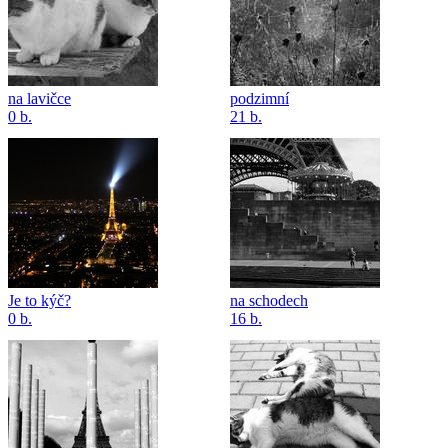
na lavičce
podzimní
0 b.
21 b.
Je to kýč?
na schodech
0 b.
16 b.