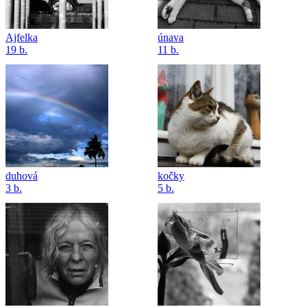
Ajfelka
únava
19 b.
11 b.
duhová
kočky
3 b.
5 b.