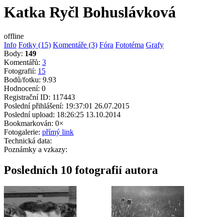
Katka Ryčl Bohuslávková
offline
Info
Fotky (15)
Komentáře (3)
Fóra
Fototéma
Grafy
Body:
149
Komentářů:
3
Fotografií:
15
Bodů/fotku:
9.93
Hodnocení:
0
Registrační ID:
117443
Poslední přihlášení:
19:37:01 26.07.2015
Poslední upload:
18:26:25 13.10.2014
Bookmarkován:
0×
Fotogalerie:
přímý link
Technická data:
Poznámky a vzkazy:
Posledních 10 fotografií autora