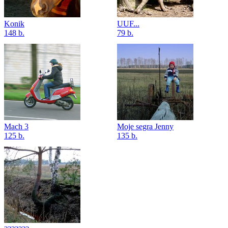
Konik
UUF...
148 b.
79 b.
Mach 3
Moje segra Jenny
125 b.
135 b.