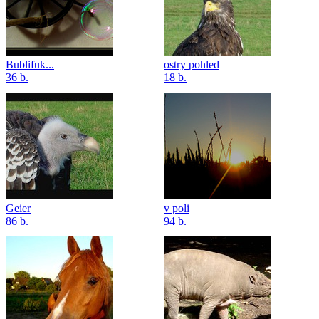
Bublifuk...
ostry pohled
36 b.
18 b.
Geier
v poli
86 b.
94 b.