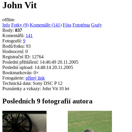
John Vit
offline
Info
Fotky (9)
Komentáře (141)
Fóra
Fototéma
Grafy
Body:
837
Komentářů:
141
Fotografií:
9
Bodů/fotku:
93
Hodnocení:
0
Registrační ID:
12764
Poslední přihlášení:
14:46:49 20.11.2005
Poslední upload:
14:48:14 20.11.2005
Bookmarkován:
0×
Fotogalerie:
přímý link
Technická data:
Sony DSC P 12
Poznámky a vzkazy:
John Vit 10 let
Posledních 9 fotografií autora