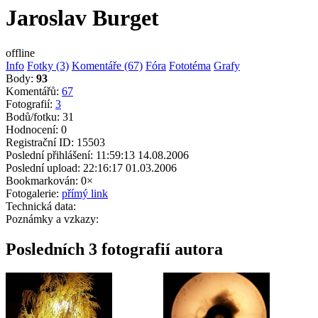
Jaroslav Burget
offline
Info
Fotky (3)
Komentáře (67)
Fóra
Fototéma
Grafy
Body:
93
Komentářů:
67
Fotografií:
3
Bodů/fotku:
31
Hodnocení:
0
Registrační ID:
15503
Poslední přihlášení:
11:59:13 14.08.2006
Poslední upload:
22:16:17 01.03.2006
Bookmarkován:
0×
Fotogalerie:
přímý link
Technická data:
Poznámky a vzkazy:
Posledních 3 fotografií autora