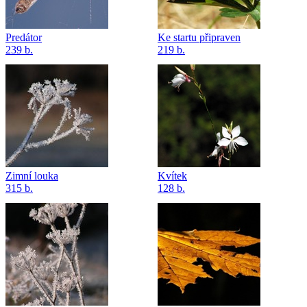
Predátor
Ke startu připraven
239 b.
219 b.
Zimní louka
Kvítek
315 b.
128 b.