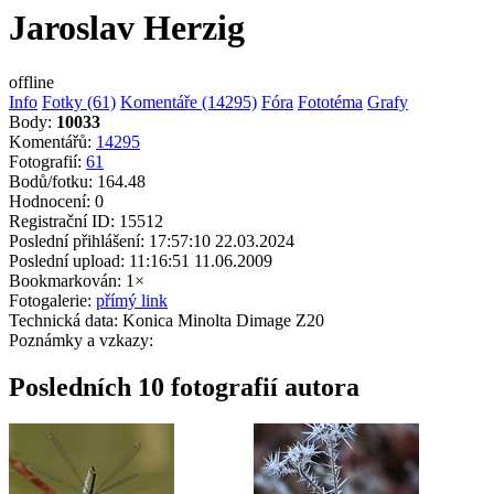
Jaroslav Herzig
offline
Info
Fotky (61)
Komentáře (14295)
Fóra
Fototéma
Grafy
Body:
10033
Komentářů:
14295
Fotografií:
61
Bodů/fotku:
164.48
Hodnocení:
0
Registrační ID:
15512
Poslední přihlášení:
17:57:10 22.03.2024
Poslední upload:
11:16:51 11.06.2009
Bookmarkován:
1×
Fotogalerie:
přímý link
Technická data:
Konica Minolta Dimage Z20
Poznámky a vzkazy:
Posledních 10 fotografií autora