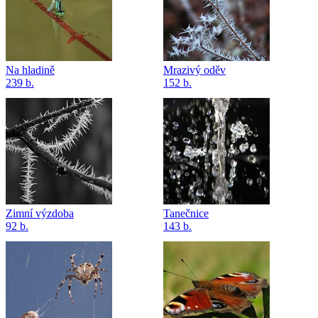
Na hladině
Mrazivý oděv
239 b.
152 b.
Zimní výzdoba
Tanečnice
92 b.
143 b.