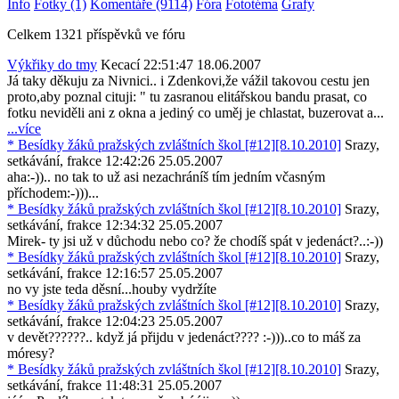
Info
Fotky (1)
Komentáře (9114)
Fóra
Fototéma
Grafy
Celkem 1321 příspěvků ve fóru
Výkřiky do tmy
Kecací
22:51:47 18.06.2007
Já taky děkuju za Nivnici.. i Zdenkovi,že vážil takovou cestu jen
proto,aby poznal cituji: " tu zasranou elitářskou bandu prasat, co
fotku neviděli ani z okna a jediný co uměj je chlastat, buzerovat a...
...více
* Besídky žáků pražských zvláštních škol [#12][8.10.2010]
Srazy,
setkávání, frakce
12:42:26 25.05.2007
aha:-)).. no tak to už asi nezachráníš tím jedním včasným
příchodem:-)))...
* Besídky žáků pražských zvláštních škol [#12][8.10.2010]
Srazy,
setkávání, frakce
12:34:32 25.05.2007
Mirek- ty jsi už v důchodu nebo co? že chodíš spát v jedenáct?..:-))
* Besídky žáků pražských zvláštních škol [#12][8.10.2010]
Srazy,
setkávání, frakce
12:16:57 25.05.2007
no vy jste teda děsní...houby vydržíte
* Besídky žáků pražských zvláštních škol [#12][8.10.2010]
Srazy,
setkávání, frakce
12:04:23 25.05.2007
v devět??????.. když já přijdu v jedenáct???? :-)))..co to máš za
móresy?
* Besídky žáků pražských zvláštních škol [#12][8.10.2010]
Srazy,
setkávání, frakce
11:48:31 25.05.2007