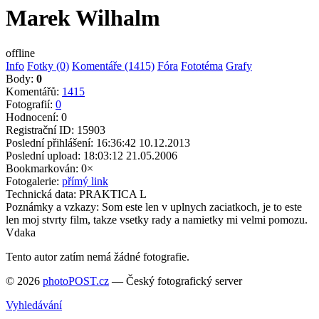
Marek Wilhalm
offline
Info
Fotky (0)
Komentáře (1415)
Fóra
Fototéma
Grafy
Body:
0
Komentářů:
1415
Fotografií:
0
Hodnocení:
0
Registrační ID:
15903
Poslední přihlášení:
16:36:42 10.12.2013
Poslední upload:
18:03:12 21.05.2006
Bookmarkován:
0×
Fotogalerie:
přímý link
Technická data:
PRAKTICA L
Poznámky a vzkazy:
Som este len v uplnych zaciatkoch, je to este
len moj stvrty film, takze vsetky rady a namietky mi velmi pomozu.
Vdaka
Tento autor zatím nemá žádné fotografie.
© 2026
photoPOST.cz
— Český fotografický server
Vyhledávání