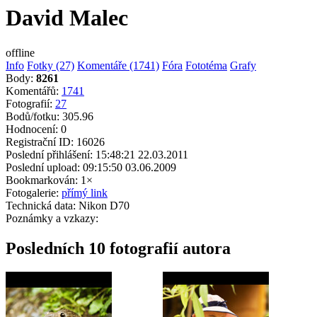
David Malec
offline
Info
Fotky (27)
Komentáře (1741)
Fóra
Fototéma
Grafy
Body:
8261
Komentářů:
1741
Fotografií:
27
Bodů/fotku:
305.96
Hodnocení:
0
Registrační ID:
16026
Poslední přihlášení:
15:48:21 22.03.2011
Poslední upload:
09:15:50 03.06.2009
Bookmarkován:
1×
Fotogalerie:
přímý link
Technická data:
Nikon D70
Poznámky a vzkazy:
Posledních 10 fotografií autora