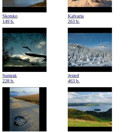
Skotsko
Kalvaria
149 b.
263 b.
Sumrak
Jested
228 b.
463 b.