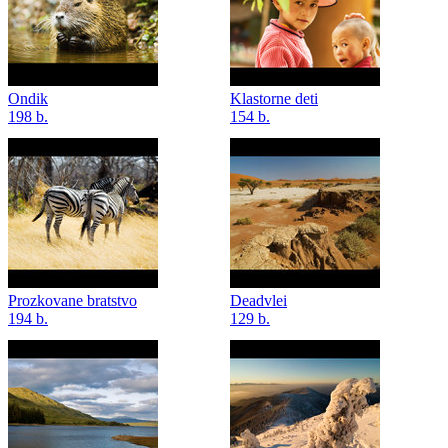
Ondik
Klastorne deti
198 b.
154 b.
Prozkovane bratstvo
Deadvlei
194 b.
129 b.