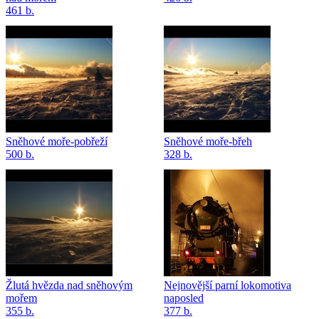
461 b.
Sněhové moře-pobřeží
Sněhové moře-břeh
500 b.
328 b.
Žlutá hvězda nad sněhovým
Nejnovější parní lokomotiva
mořem
naposled
355 b.
377 b.