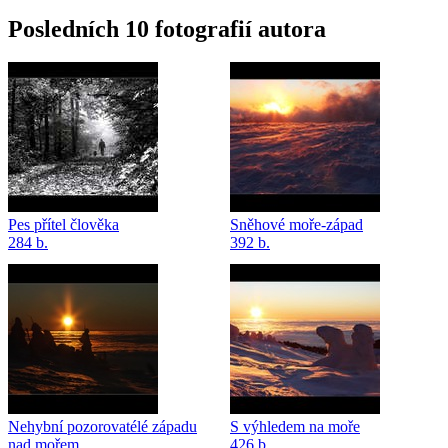
Posledních 10 fotografií autora
Pes přítel člověka
Sněhové moře-západ
284 b.
392 b.
Nehybní pozorovatélé západu
S výhledem na moře
nad mořem
426 b.