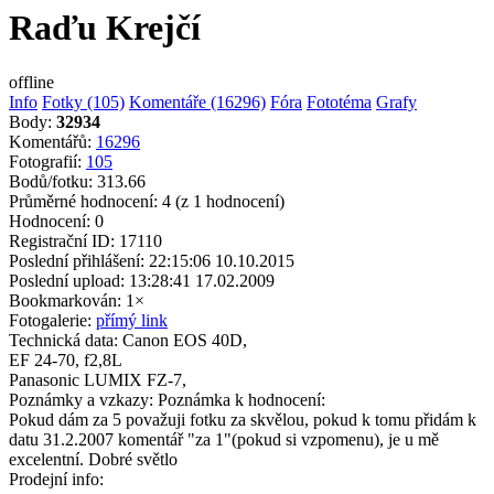
Raďu Krejčí
offline
Info
Fotky (105)
Komentáře (16296)
Fóra
Fototéma
Grafy
Body:
32934
Komentářů:
16296
Fotografií:
105
Bodů/fotku:
313.66
Průměrné hodnocení:
4
(z 1 hodnocení)
Hodnocení:
0
Registrační ID:
17110
Poslední přihlášení:
22:15:06 10.10.2015
Poslední upload:
13:28:41 17.02.2009
Bookmarkován:
1×
Fotogalerie:
přímý link
Technická data:
Canon EOS 40D,
EF 24-70, f2,8L
Panasonic LUMIX FZ-7,
Poznámky a vzkazy:
Poznámka k hodnocení:
Pokud dám za 5 považuji fotku za skvělou, pokud k tomu přidám k
datu 31.2.2007 komentář "za 1"(pokud si vzpomenu), je u mě
excelentní. Dobré světlo
Prodejní info: