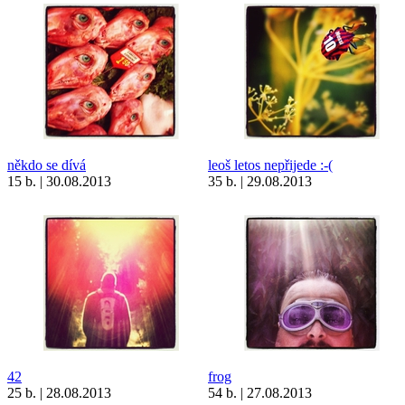
někdo se dívá
leoš letos nepřijede :-(
15 b. | 30.08.2013
35 b. | 29.08.2013
42
frog
25 b. | 28.08.2013
54 b. | 27.08.2013