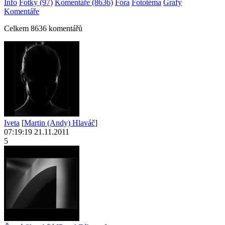
Info
Fotky (97)
Komentáře (8636)
Fóra
Fototéma
Grafy
Komentáře
Celkem 8636 komentářů
Iveta
[
Martin (Andy) Hlaváč
]
07:19:19 21.11.2011
5