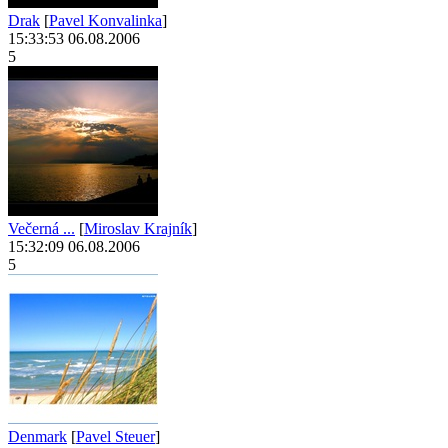
Drak
[
Pavel Konvalinka
]
15:33:53 06.08.2006
5
Večerná ...
[
Miroslav Krajník
]
15:32:09 06.08.2006
5
Denmark
[
Pavel Steuer
]