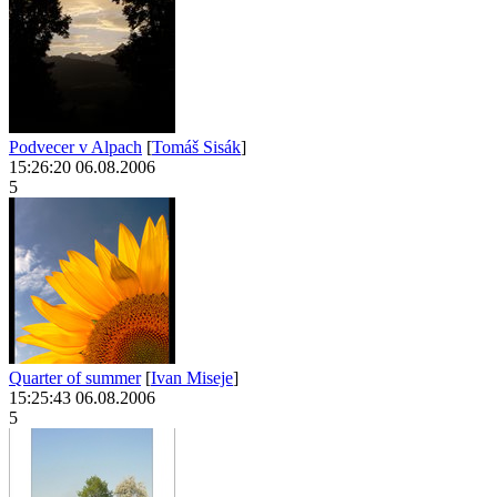
Podvecer v Alpach
[
Tomáš Sisák
]
15:26:20 06.08.2006
5
Quarter of summer
[
Ivan Miseje
]
15:25:43 06.08.2006
5