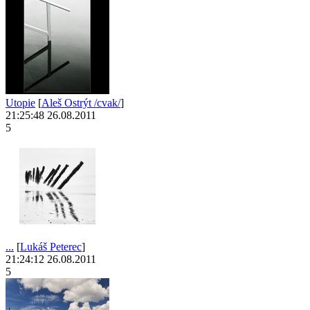
Utopie
[
Aleš Ostrýt /cvak/
]
21:25:48 26.08.2011
5
...
[
Lukáš Peterec
]
21:24:12 26.08.2011
5