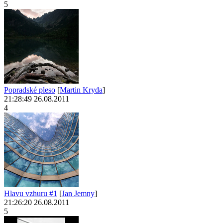
5
Popradské pleso
[
Martin Kryda
]
21:28:49 26.08.2011
4
Hlavu vzhuru #1
[
Jan Jemny
]
21:26:20 26.08.2011
5