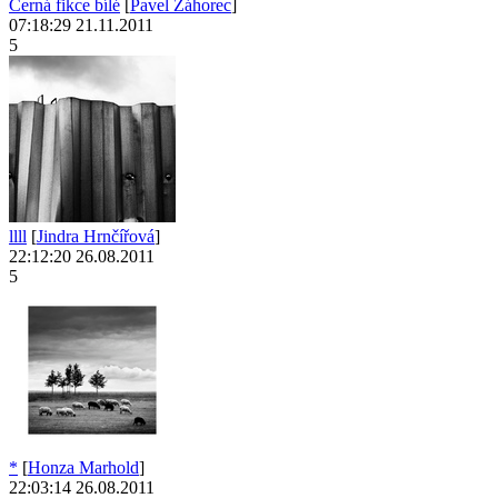
Černá fikce bílé
[
Pavel Záhorec
]
07:18:29 21.11.2011
5
llll
[
Jindra Hrnčířová
]
22:12:20 26.08.2011
5
*
[
Honza Marhold
]
22:03:14 26.08.2011