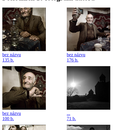
bez názvu
bez názvu
135 b.
176 b.
bez názvu
...
100 b.
71 b.