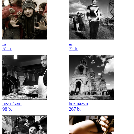
...
...
51 b.
72 b.
bez názvu
bez názvu
98 b.
267 b.