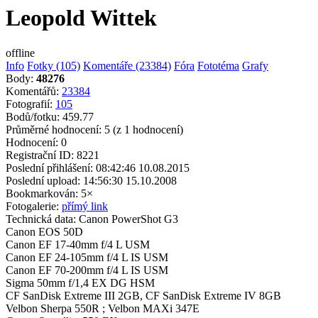
Leopold Wittek
offline
Info
Fotky (105)
Komentáře (23384)
Fóra
Fototéma
Grafy
Body:
48276
Komentářů:
23384
Fotografií:
105
Bodů/fotku:
459.77
Průměrné hodnocení:
5
(z 1 hodnocení)
Hodnocení:
0
Registrační ID:
8221
Poslední přihlášení:
08:42:46 10.08.2015
Poslední upload:
14:56:30 15.10.2008
Bookmarkován:
5×
Fotogalerie:
přímý link
Technická data:
Canon PowerShot G3
Canon EOS 50D
Canon EF 17-40mm f/4 L USM
Canon EF 24-105mm f/4 L IS USM
Canon EF 70-200mm f/4 L IS USM
Sigma 50mm f/1,4 EX DG HSM
CF SanDisk Extreme III 2GB, CF SanDisk Extreme IV 8GB
Velbon Sherpa 550R ; Velbon MAXi 347E