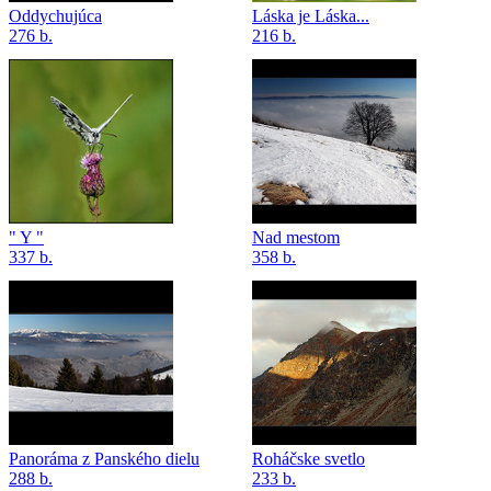
Oddychujúca
Láska je Láska...
276 b.
216 b.
" Y "
Nad mestom
337 b.
358 b.
Panoráma z Panského dielu
Roháčske svetlo
288 b.
233 b.