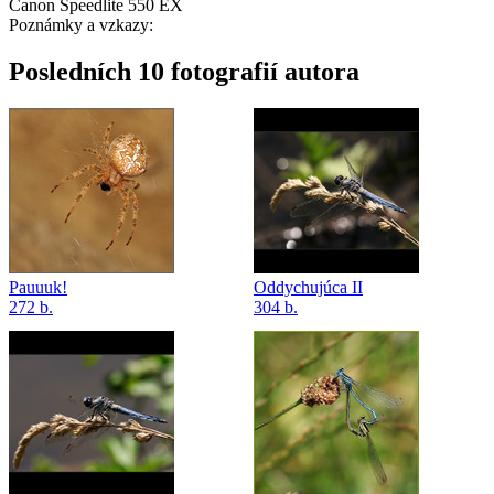
Canon Speedlite 550 EX
Poznámky a vzkazy:
Posledních 10 fotografií autora
Pauuuk!
Oddychujúca II
272 b.
304 b.