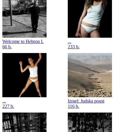
Welcome to Hebron I.
...
66 b.
233 b.
...
Izrael: Judska poust
227 b.
116 b.