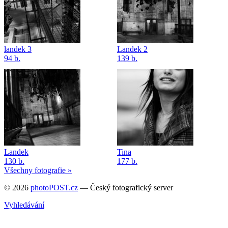
landek 3
Landek 2
94 b.
139 b.
Landek
Tina
130 b.
177 b.
Všechny fotografie »
© 2026
photoPOST.cz
— Český fotografický server
Vyhledávání