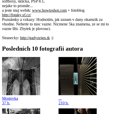
softboxy, sklicka, PSP 8.1,
nejake to promile...
a jeste muj webik:
www.howtoshot.com
+ fotoblog
http://fotaky.xf.cz/
Poznámky a vzkazy:
Hodnotim, jak uznam v dany okamzik za
vhodne. Neberte to moc vazne. Nicmene 5ka znamena, ze se mi to
vazne libi. Zbytek je plovouci.
Stranecky:
http://gadyzeign.tk
:)
Posledních 10 fotografií autora
Mostovka
...
37 b.
210 b.