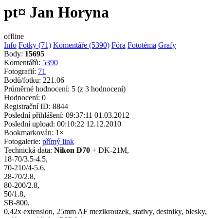
pt¤ Jan Horyna
offline
Info
Fotky (71)
Komentáře (5390)
Fóra
Fototéma
Grafy
Body:
15695
Komentářů:
5390
Fotografií:
71
Bodů/fotku:
221.06
Průměrné hodnocení:
5
(z 3 hodnocení)
Hodnocení:
0
Registrační ID:
8844
Poslední přihlášení:
09:37:11 01.03.2012
Poslední upload:
00:10:22 12.12.2010
Bookmarkován:
1×
Fotogalerie:
přímý link
Technická data:
Nikon D70
+ DK-21M,
18-70/3.5-4.5,
70-210/4-5.6,
28-70/2.8,
80-200/2.8,
50/1.8,
SB-800,
0,42x extension, 25mm AF mezikrouzek, stativy, destniky, blesky,